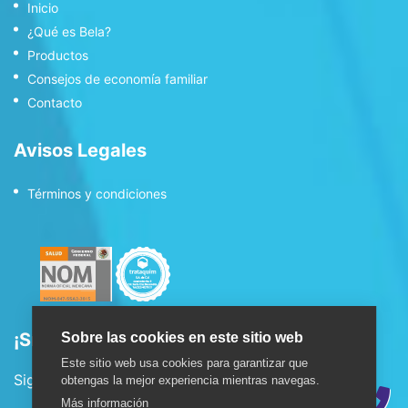
Inicio
¿Qué es Bela?
Productos
Consejos de economía familiar
Contacto
Avisos Legales
Términos y condiciones
¡Síguenos!
Sobre las cookies en este sitio web
Este sitio web usa cookies para garantizar que
Sigue nuestras redes sociales:
obtengas la mejor experiencia mientras navegas.
Más información